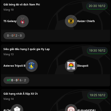
Giải bóng đá vô địch Nam Phi
20:30 16/12
Vòng 10
TS Galaxy
Kaizer Chiefs
0 - 0
2 - 0
Siêu giải đấu hạng 2 quốc gia Hy Lạp
19:30 16/12
Vòng 13
Asteras Tripoli B
Ilioupoli
HT
0 - 0
6 - 2
Giải hạng nhất Ả Rập Xê Út
19:25 16/12
Vòng 14
Al-Tai
Al-Arabi(KSA)