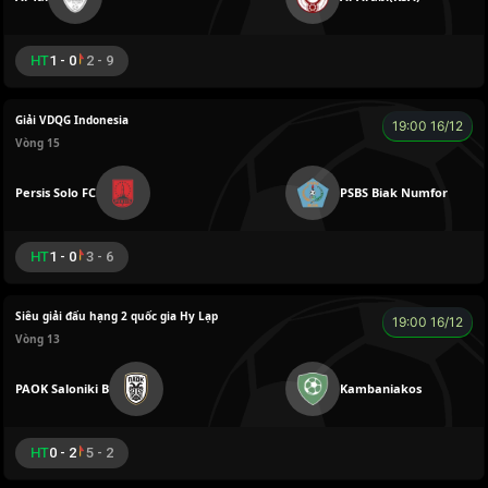
HT
1 - 0
2 - 9
Giải VDQG Indonesia
19:00 16/12
Vòng 15
Persis Solo FC
PSBS Biak Numfor
HT
1 - 0
3 - 6
Siêu giải đấu hạng 2 quốc gia Hy Lạp
19:00 16/12
Vòng 13
PAOK Saloniki B
Kambaniakos
HT
0 - 2
5 - 2