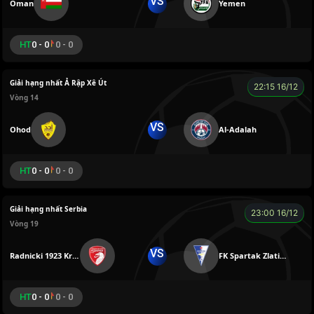
VS
Oman
Yemen
HT
0 - 0
0 - 0
Giải hạng nhất Ả Rập Xê Út
22:15 16/12
Vòng 14
VS
Ohod
Al-Adalah
HT
0 - 0
0 - 0
Giải hạng nhất Serbia
23:00 16/12
Vòng 19
VS
Radnicki 1923 Kragujevac
FK Spartak Zlatibor Voda
HT
0 - 0
0 - 0