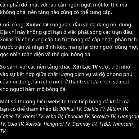
cần phải đối mặt với rào cản ngôn ngữ, một lợi thế mà
không phải nền tảng nào cũng có thể cung cấp.
Cuối cùng,
Xoilac TV
cũng dẫn đầu về đa dạng nội dung.
Địa chỉ này không giới hạn ở việc phát sóng các trận đấu,
Xoilac TV còn cung cấp tin tức bóng đá cập nhật, phân tích
trước trận và nhận định kèo, mang lại cho người dùng một
góc nhìn toàn diện về thế giới bóng đá.
So sánh với các nền tảng khác,
Xôi Lạc TV
vượt trội nhờ
vào sự kết hợp giữa chất lượng dịch vụ và độ phong phú
của nội dung, làm cho nó trở thành sự lựa chọn số một
cho người hâm mộ bóng đá.
Một số thương hiệu website trực tiếp bóng đá khác mà
bạn có thể tham khảo là:
90Phut TV, Cakhia TV, Mitom TV,
Caheo TV, Vaoroi TV, Vebo TV, Chaolua TV, Socolive TV, Luongson
TV, Cola TV, Xoivotv, Tiengruoi TV, Demnay TV, TTBD, Thapcam
TV