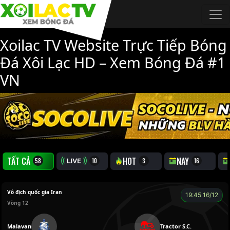
Chuyển đến nội dung chính
Xoilac TV Website Trực Tiếp Bóng
Đá Xôi Lạc HD – Xem Bóng Đá #1
VN
TẤT CẢ
TRỰC TIẾP
HOT
NAY
Vô địch quốc gia Iran
19:45 16/12
Vòng 12
Malavan
Tractor S.C.