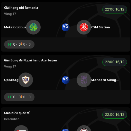
Giải hạng nhì Romania
22:00 16/12
Vòng 17
VS
Metaloglobus
CSM Slatina
HT
0 - 0
0 - 0
Giải Bóng đá Ngoại hạng Azerbaijan
22:00 16/12
Vòng 17
VS
Qarabag
Standard Sumgayit
HT
0 - 0
0 - 0
Giao hữu quốc tế
22:00 16/12
December