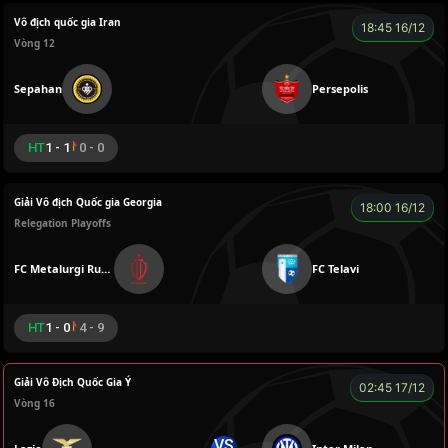
Vô địch quốc gia Iran
18:45 16/12
Vòng 12
Sepahan
Persepolis
HT
1 - 1
0 - 0
Giải Vô địch Quốc gia Georgia
18:00 16/12
Relegation Playoffs
FC Metalurgi Rustavi
FC Telavi
HT
1 - 0
4 - 9
Giải Vô Địch Quốc Gia Ý
02:45 17/12
Vòng 16
VS