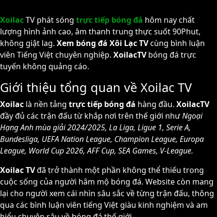
Xoilac
TV phát sóng
trực tiếp bóng đá
hôm nay chất
lượng hình ảnh cao, âm thanh trung thực suốt 90Phut,
không giật lag.
Xem bóng đá
Xôi Lạc TV
cùng bình luận
viên Tiếng Việt chuyên nghiệp.
XoilacTV
bóng đá trực
tuyến không quảng cáo.
Giới thiệu tổng quan về Xoilac TV
Xoilac
là nền tảng
trực tiếp bóng đá
hàng đầu.
XoilacTV
đầy đủ các trận đấu từ khắp nơi trên thế giới như
Ngoại
Hạng Anh mùa giải 2024/2025, La Liga, Ligue 1, Serie A,
Bundesliga, UEFA Nation League, Champion League, Europa
League, World Cup 2026, AFF Cup, SEA Games, V-League.
Xoilac TV
đã trở thành một phần không thể thiếu trong
cuộc sống của người hâm mộ bóng đá. Website còn mang
lại cho người xem cái nhìn sâu sắc về từng trận đấu, thông
qua các bình luận viên tiếng Việt giàu kinh nghiệm và am
hiểu chuyên sâu về bóng đá thế giới.