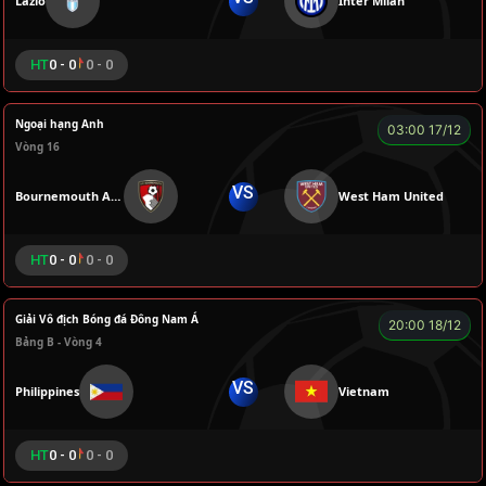
Lazio
Inter Milan
HT
0 - 0
0 - 0
Ngoại hạng Anh
03:00 17/12
Vòng 16
VS
Bournemouth AFC
West Ham United
HT
0 - 0
0 - 0
Giải Vô địch Bóng đá Đông Nam Á
20:00 18/12
Bảng B - Vòng 4
VS
Philippines
Vietnam
HT
0 - 0
0 - 0