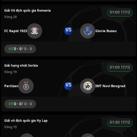
Giải Vô địch quốc gia Romania
01:00 17/12
Vòng 20
VS
FC Rapid 1923
Gloria Buzau
HT
0 - 0
0 - 0
Giải hạng nhất Serbia
01:00 17/12
Vòng 19
VS
Partizan
IMT Novi Beograd
HT
0 - 0
0 - 0
Giải vô địch quốc gia Hy Lạp
01:30 17/12
Vòng 15