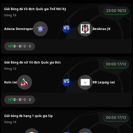
Giải Bóng đá Vô địch Quốc gia Thổ Nhĩ Kỳ
23:00 16/12
Vòng 16
VS
Adana Demirspor
Besiktas JK
HT
0 - 0
0 - 0
Giải Bóng đá nữ Vô địch Quốc gia Đức
00:00 17/12
Vòng 12
VS
Koln (w)
RB Leipzig (w)
HT
0 - 0
0 - 0
Giải bóng đá hạng 1 quốc gia Síp
00:00 17/12
Vòng 14