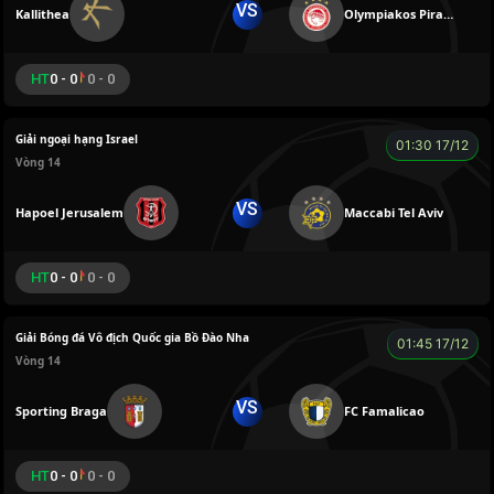
VS
Kallithea
Olympiakos Piraeus
HT
0 - 0
0 - 0
Giải ngoại hạng Israel
01:30 17/12
Vòng 14
VS
Hapoel Jerusalem
Maccabi Tel Aviv
HT
0 - 0
0 - 0
Giải Bóng đá Vô địch Quốc gia Bồ Đào Nha
01:45 17/12
Vòng 14
VS
Sporting Braga
FC Famalicao
HT
0 - 0
0 - 0