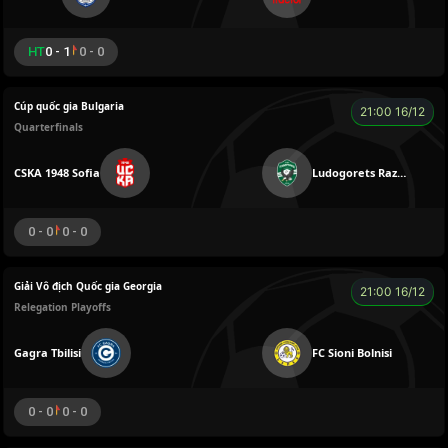
HT
0 - 1
0 - 0
Cúp quốc gia Bulgaria
21:00 16/12
Quarterfinals
CSKA 1948 Sofia
Ludogorets Razgrad
0 - 0
0 - 0
Giải Vô địch Quốc gia Georgia
21:00 16/12
Relegation Playoffs
Gagra Tbilisi
FC Sioni Bolnisi
0 - 0
0 - 0