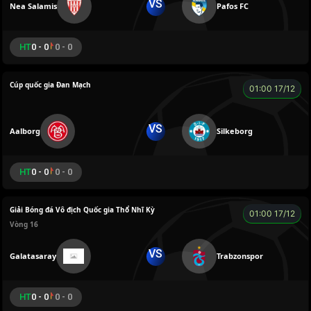
VS
Nea Salamis
Pafos FC
HT
0 - 0
0 - 0
Cúp quốc gia Đan Mạch
01:00 17/12
VS
Aalborg
Silkeborg
HT
0 - 0
0 - 0
Giải Bóng đá Vô địch Quốc gia Thổ Nhĩ Kỳ
01:00 17/12
Vòng 16
VS
Galatasaray
Trabzonspor
HT
0 - 0
0 - 0