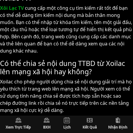
Xôi Lạc TV
cung cấp một công cụ tìm kiếm rất tốt để bạn
có thể dễ dàng tìm kiếm nội dung mà bản thân mong
muốn. Bạn có thể nhập từ khóa tìm kiếm, tên một giải đấu,
một cầu thủ hoặc thể loại tương tự để hiển thị kết quả phù
hợp. Bên cạnh đó, trang web cũng cung cấp các danh mục
và thẻ liên quan để bạn có thể dễ dàng xem qua các nội
dung khác nhau.
Có thể chia sẻ nội dung TTBD từ Xoilac
lên mạng xã hội hay không?
Xoilac cho phép người dùng chia sẻ nội dung giải trí mà họ
yêu thích từ trang web lên mạng xã hội. Người xem có thể
sử dụng tính năng chia sẻ được tích hợp sẵn hoặc sao
chép đường link rồi chia sẻ nó trực tiếp trên các nền tảng
mạng xã hội cực kỳ dễ dàng.
Xoi Lac TV Tructiepbongda có phí sử
Xem Trực Tiếp
BXH
Lịch
Kết Quả
Nhận Định
dụng không?