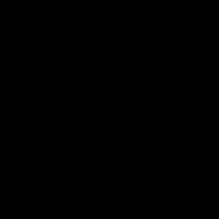
Bảo Hộ Bản Quyền