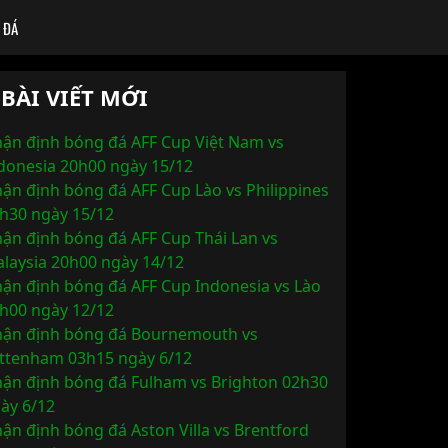
 ĐÁ
BÀI VIẾT MỚI
ận định bóng đá AFF Cup Việt Nam vs
donesia 20h00 ngày 15/12
ận định bóng đá AFF Cup Lào vs Philippines
h30 ngày 15/12
ận định bóng đá AFF Cup Thái Lan vs
laysia 20h00 ngày 14/12
ận định bóng đá AFF Cup Indonesia vs Lào
h00 ngày 12/12
ận định bóng đá Bournemouth vs
ttenham 03h15 ngày 6/12
ận định bóng đá Fulham vs Brighton 02h30
ày 6/12
ận định bóng đá Aston Villa vs Brentford