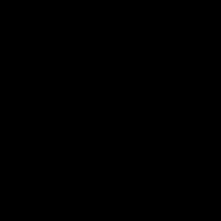
Về Chúng Tôi
Thô
Địa chỉ