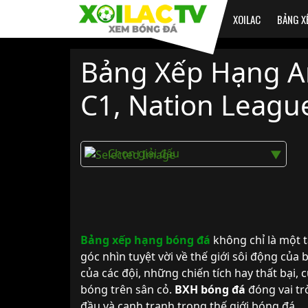
Chuyển đến nội dung chính
XOILAC
BẢNG X
Bảng Xếp Hạng An
C1, Nation Leag
Chọn giải đấu
▼
Bảng xếp hạng bóng đá
không chỉ là một tà
góc nhìn tuyệt vời về thế giới sôi động của
của các đội, những chiến tích hay thất bại,
bóng trên sân cỏ.
BXH bóng đá
đóng vai tr
đầu và cạnh tranh trong thế giới bóng đá.